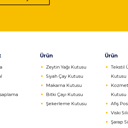
t
Ürün
Ürün
fa
Zeytin Yağı Kutusu
Tekstil 
l
Siyah Çay Kutusu
Kutusu
Makarna Kutusu
Kozmet
esaplama
Bitki Çayı Kutusu
Kutusu
Şekerleme Kutusu
Afiş Po
Viski Si
Şarap Si