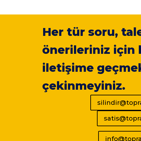
Her tür soru, tal
önerileriniz için
iletişime geçme
çekinmeyiniz.
silindir@top
satis@top
info@topr