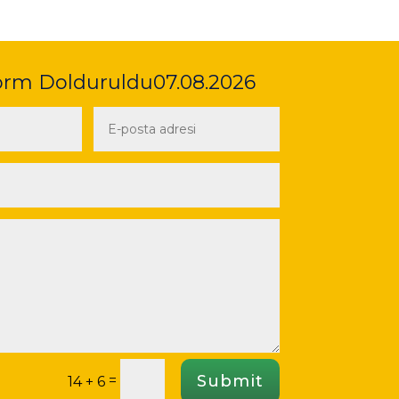
orm Dolduruldu07.08.2026
Submit
=
14 + 6