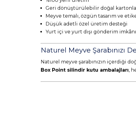
%100 yerli üretim
Geri dönüştürülebilir doğal kartonl
Meyve temalı, özgün tasarım ve etik
Düşük adetli özel üretim desteği
Yurt içi ve yurt dışı gönderim imkân
Naturel Meyve Şarabınızı De
Naturel meyve şarabınızın içerdiği do
Box Point silindir kutu ambalajları
, 