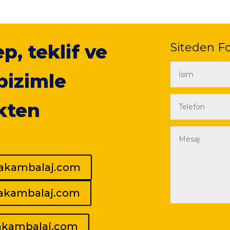
ep, teklif ve
Siteden F
 bizimle
kten
rakambalaj.com
rakambalaj.com
akambalaj.com