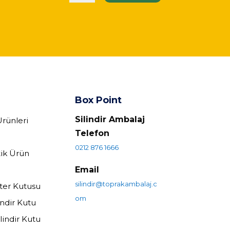
Box Point
Silindir Ambalaj
Ürünleri
Telefon
0212 876 1666
ik Ürün
Email
silindir@toprakambalaj.c
ster Kutusu
om
lindir Kutu
lindir Kutu